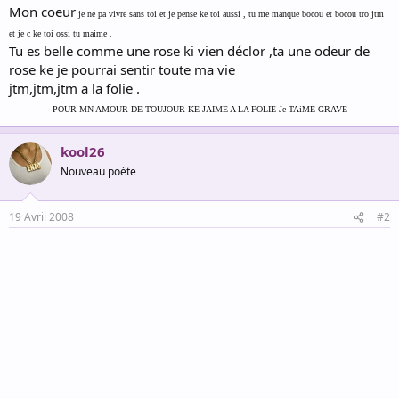
Mon coeur
je ne pa vivre sans toi et je pense ke toi aussi , tu me manque bocou et bocou tro jtm
et je c ke toi ossi tu maime .
Tu es belle comme une rose ki vien déclor ,ta une odeur de
rose ke je pourrai sentir toute ma vie
jtm,jtm,jtm a la folie .
POUR MN AMOUR DE TOUJOUR KE JAIME A LA FOLIE Je TAiME GRAVE
kool26
Nouveau poète
19 Avril 2008
#2