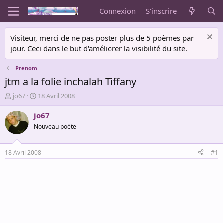
Connexion
S'inscrire
Visiteur, merci de ne pas poster plus de 5 poèmes par
jour. Ceci dans le but d'améliorer la visibilité du site.
Prenom
jtm a la folie inchalah Tiffany
A
D
jo67
18 Avril 2008
u
a
t
t
jo67
e
e
Nouveau poète
u
d
r
e
d
d
18 Avril 2008
#1
e
é
l
b
a
u
d
t
i
s
c
u