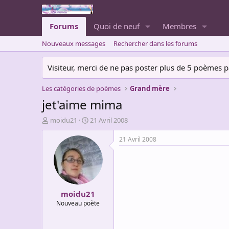
Forums
Quoi de neuf
Membres
Nouveaux messages
Rechercher dans les forums
Visiteur, merci de ne pas poster plus de 5 poèmes par 
Les catégories de poèmes
Grand mère
jet'aime mima
A
D
moidu21
21 Avril 2008
u
a
t
t
21 Avril 2008
e
e
u
d
r
e
d
d
e
é
moidu21
l
b
a
u
Nouveau poète
d
t
i