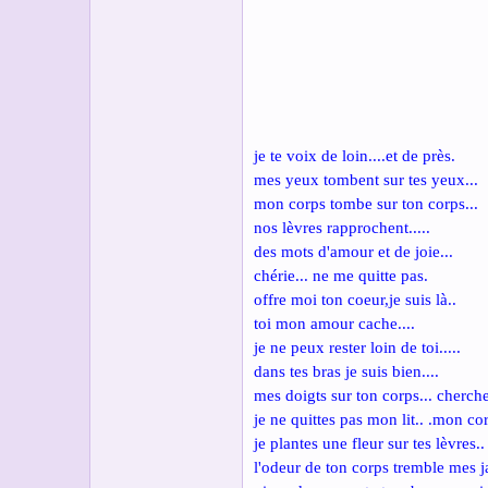
s
c
u
s
s
i
o
n
je te voix de loin....et de près.
mes yeux tombent sur tes yeux...
mon corps tombe sur ton corps...
nos lèvres rapprochent.....
des mots d'amour et de joie...
chérie... ne me quitte pas.
offre moi ton coeur,je suis là..
toi mon amour cache....
je ne peux rester loin de toi.....
dans tes bras je suis bien....
mes doigts sur ton corps... cherch
je ne quittes pas mon lit.. .mon cor
je plantes une fleur sur tes lèvres..
l'odeur de ton corps tremble mes j