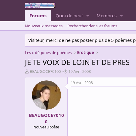
Forums
Quoi de neuf
Membres
Nouveaux messages
Rechercher dans les forums
Visiteur, merci de ne pas poster plus de 5 poèmes par 
Les catégories de poèmes
Erotique
JE TE VOIX DE LOIN ET DE PRES
A
D
BEAUGOCE70100
19 Avril 2008
u
a
t
t
19 Avril 2008
e
e
u
d
r
e
d
d
e
é
BEAUGOCE7010
l
b
a
u
0
d
t
Nouveau poète
i