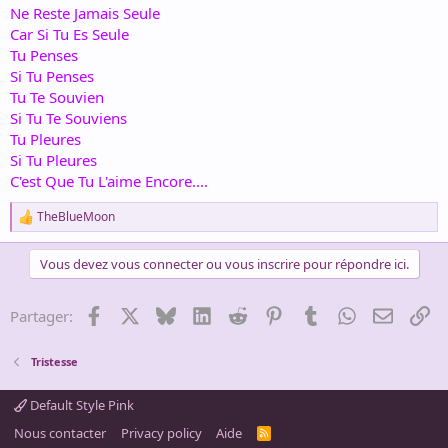
Ne Reste Jamais Seule
Car Si Tu Es Seule
Tu Penses
Si Tu Penses
Tu Te Souvien
Si Tu Te Souviens
Tu Pleures
Si Tu Pleures
C'est Que Tu L'aime Encore....
TheBlueMoon
R
e
a
Vous devez vous connecter ou vous inscrire pour répondre ici.
c
t
i
Facebook
X
Bluesky
LinkedIn
Reddit
Pinterest
Tumblr
WhatsApp
Email
Li
Partager:
o
n
s
Tristesse
:
Default Style Pink
Nous contacter
Privacy policy
Aide
R
S