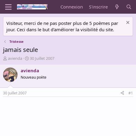
Connexion
S'inscrire
Visiteur, merci de ne pas poster plus de 5 poèmes par
jour. Ceci dans le but d'améliorer la visibilité du site.
Tristesse
jamais seule
A
D
avienda
30 Juillet 2007
u
a
t
t
avienda
e
e
Nouveau poète
u
d
r
e
d
d
30 Juillet 2007
#1
e
é
l
b
a
u
d
t
i
s
c
u