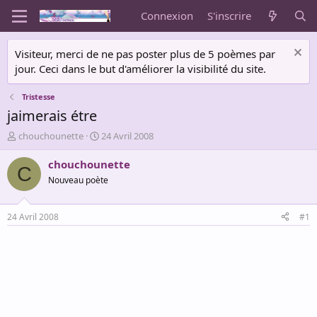
Connexion
S'inscrire
Visiteur, merci de ne pas poster plus de 5 poèmes par
jour. Ceci dans le but d'améliorer la visibilité du site.
Tristesse
jaimerais étre
A
D
chouchounette
24 Avril 2008
u
a
t
t
chouchounette
C
e
e
Nouveau poète
u
d
r
e
d
d
24 Avril 2008
#1
e
é
l
b
a
u
d
t
i
s
c
u