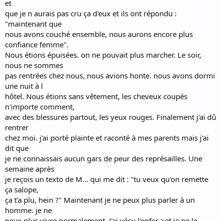
et
que je n aurais pas cru ça d'eux et ils ont répondu :
"maintenant que
nous avons couché ensemble, nous aurons encore plus
confiance femme".
Nous étions épuisées. on ne pouvait plus marcher. Le soir,
nous ne sommes
pas rentrées chez nous, nous avions honte. nous avons dormi
une nuit à l
hôtel. Nous étions sans vêtement, les cheveux coupés
n'importe comment,
avec des blessures partout, les yeux rouges. Finalement j'ai dû
rentrer
chez moi. j'ai porté plainte et raconté à mes parents mais j'ai
dit que
je ne connaissais aucun gars de peur des représailles. Une
semaine après
je reçois un texto de M... qui me dit : "tu veux qu'on remette
ça salope,
ça t'a plu, hein ?" Maintenant je ne peux plus parler à un
homme. je ne
peux plus vivre normalement. J'ai vécu l'enfer >et je ne le