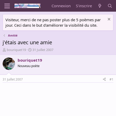
Connexion
S'inscrire
Visiteur, merci de ne pas poster plus de 5 poèmes par
jour. Ceci dans le but d'améliorer la visibilité du site.
Amitié
j'étais avec une amie
A
D
bouriquet19
31 Juillet 2007
u
a
t
t
bouriquet19
e
e
Nouveau poète
u
d
r
e
d
d
31 Juillet 2007
#1
e
é
l
b
a
u
d
t
i
s
c
u