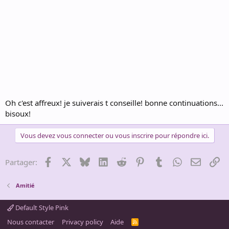
Oh c'est affreux! je suiverais t conseille! bonne continuations...
bisoux!
Vous devez vous connecter ou vous inscrire pour répondre ici.
Facebook
X
Bluesky
LinkedIn
Reddit
Pinterest
Tumblr
WhatsApp
Email
Li
Partager:
Amitié
Default Style Pink
Nous contacter
Privacy policy
Aide
R
S