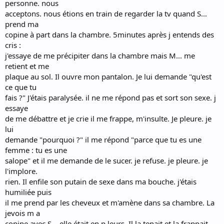
personne. nous
acceptons. nous étions en train de regarder la tv quand S...
prend ma
copine à part dans la chambre. 5minutes après j entends des
cris :
j'essaye de me précipiter dans la chambre mais M... me
retient et me
plaque au sol. Il ouvre mon pantalon. Je lui demande "qu'est
ce que tu
fais ?" J'étais paralysée. il ne me répond pas et sort son sexe. j
essaye
de me débattre et je crie il me frappe, m'insulte. Je pleure. je
lui
demande "pourquoi ?" il me répond "parce que tu es une
femme : tu es une
salope" et il me demande de le sucer. je refuse. je pleure. je
l'implore.
rien. Il enfile son putain de sexe dans ma bouche. j'étais
humiliée puis
il me prend par les cheveux et m'amène dans sa chambre. La
jevois m a
copine avec S... elle était en p leurs. Il la tenait et la frappait.