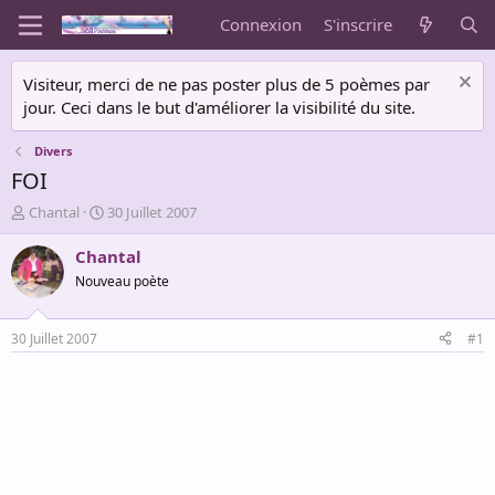
Connexion
S'inscrire
Visiteur, merci de ne pas poster plus de 5 poèmes par
jour. Ceci dans le but d'améliorer la visibilité du site.
Divers
FOI
A
D
Chantal
30 Juillet 2007
u
a
t
t
Chantal
e
e
Nouveau poète
u
d
r
e
d
d
30 Juillet 2007
#1
e
é
l
b
a
u
d
t
i
s
c
u