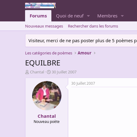
Forums
Quoi de neuf
Membres
Nouveaux messages
Rechercher dans les forums
Visiteur, merci de ne pas poster plus de 5 poèmes par 
Les catégories de poèmes
Amour
EQUILBRE
A
D
Chantal
30 Juillet 2007
u
a
t
t
30 Juillet 2007
e
e
u
d
r
e
d
d
e
é
Chantal
l
b
a
u
Nouveau poète
d
t
i