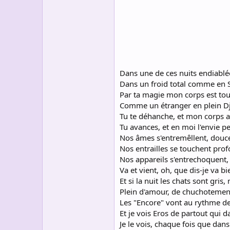
s
c
u
s
s
i
o
n
Dans une de ces nuits endiablé
Dans un froid total comme en S
Par ta magie mon corps est to
Comme un étranger en plein Dj
Tu te déhanche, et mon corps a
Tu avances, et en moi l'envie pe
Nos âmes s'entremêllent, dou
Nos entrailles se touchent pr
Nos appareils s'entrechoquent, 
Va et vient, oh, que dis-je va bi
Et si la nuit les chats sont gris
Plein d'amour, de chuchotement
Les "Encore" vont au rythme de
Et je vois Eros de partout qui 
Je le vois, chaque fois que dans