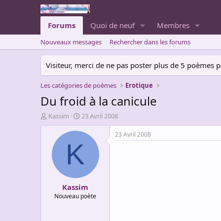
Forums
Quoi de neuf
Membres
Nouveaux messages
Rechercher dans les forums
Visiteur, merci de ne pas poster plus de 5 poèmes par 
Les catégories de poèmes
Erotique
Du froid à la canicule
A
D
Kassim
23 Avril 2008
u
a
t
t
23 Avril 2008
e
e
K
u
d
r
e
d
d
e
é
Kassim
l
b
a
u
Nouveau poète
d
t
i