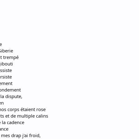
e
iberie
ut trempé
ibouti
ssiste
rsiste
cement
ofondement
la dispute,
en
, nos corps étaient rose
s et de multiple calins
 la cadence
dance
 mes drap j'ai froid,