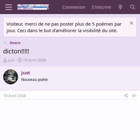
Connexion
S'inscrire
Visiteur, merci de ne pas poster plus de 5 poèmes par
jour. Ceci dans le but d'améliorer la visibilité du site.
Divers
dicton!!!!!
A
D
just
19 Avril 2008
u
a
t
t
just
e
e
Nouveau poète
u
d
r
e
d
d
19 Avril 2008
#1
e
é
l
b
a
u
d
t
i
s
c
u