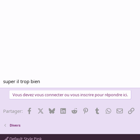
super il trop bien
Vous devez vous connecter ou vous inscrire pour répondre ici.
Facebook
X
Bluesky
LinkedIn
Reddit
Pinterest
Tumblr
WhatsApp
Email
Li
Partager:
Divers
Default Style Pink