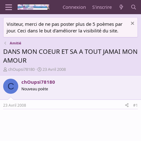
Connexion
S'inscrire
Visiteur, merci de ne pas poster plus de 5 poèmes par
jour. Ceci dans le but d'améliorer la visibilité du site.
Amitié
DANS MON COEUR ET SA A TOUT JAMAI MON
AMOUR
A
D
chOupsi78180
23 Avril 2008
u
a
t
t
chOupsi78180
C
e
e
Nouveau poète
u
d
r
e
d
d
23 Avril 2008
#1
e
é
l
b
a
u
d
t
i
s