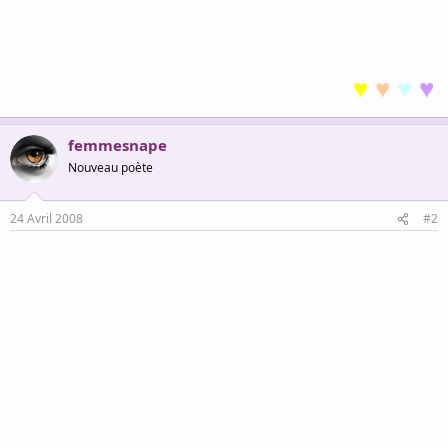
♥
♥
♥
♥
femmesnape
Nouveau poète
24 Avril 2008
#2