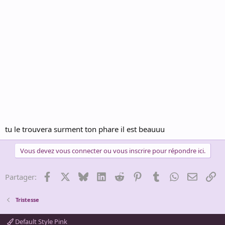
tu le trouvera surment ton phare il est beauuu
Vous devez vous connecter ou vous inscrire pour répondre ici.
Facebook
X
Bluesky
LinkedIn
Reddit
Pinterest
Tumblr
WhatsApp
Email
Li
Partager:
Tristesse
Default Style Pink