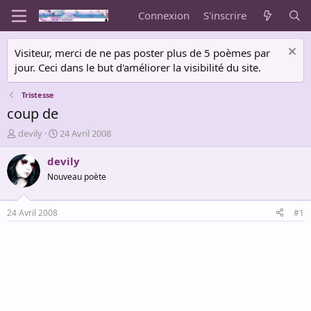
Connexion
S'inscrire
Visiteur, merci de ne pas poster plus de 5 poèmes par
jour. Ceci dans le but d'améliorer la visibilité du site.
Tristesse
coup de
A
D
devily
24 Avril 2008
u
a
t
t
devily
e
e
Nouveau poète
u
d
r
e
d
d
24 Avril 2008
#1
e
é
l
b
a
u
d
t
i
s
c
u