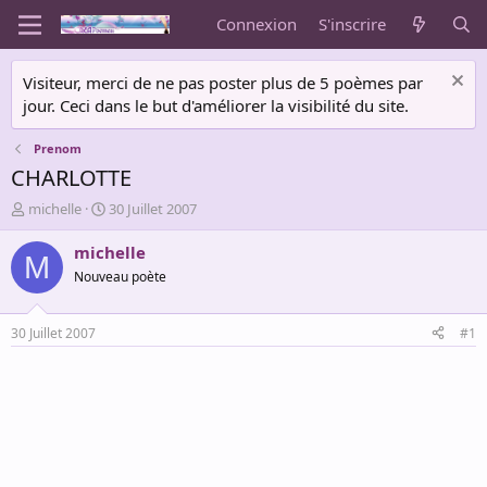
Connexion
S'inscrire
Visiteur, merci de ne pas poster plus de 5 poèmes par
jour. Ceci dans le but d'améliorer la visibilité du site.
Prenom
CHARLOTTE
A
D
michelle
30 Juillet 2007
u
a
t
t
michelle
M
e
e
Nouveau poète
u
d
r
e
d
d
30 Juillet 2007
#1
e
é
l
b
a
u
d
t
i
s
c
u