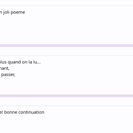
n joli poeme
us quand on la lu...
nant,
 passer,
e! bonne continuation