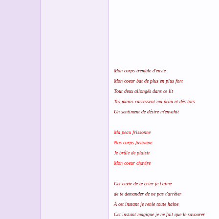
s
c
u
s
s
i
o
n
Mon corps tremble d'envie
Mon coeur bat de plus en plus fort
Tout deux allongés dans ce lit
Tes mains carressent ma peau et dès lors
Un sentiment de désire m'envahit
Ma peau frissonne
Nos corps fusionne
Je brûle de plaisir
Mon coeur chavire
Cet envie de te crier je t'aime
de te demander de ne pas t'arrêter
A cet instant je renie toute haine
Cet instant magique je ne fait que le savourer