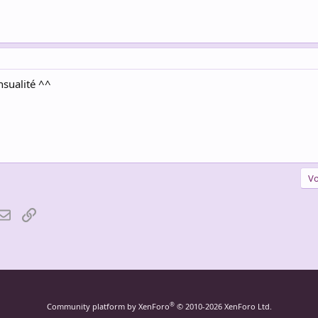
nsualité ^^
Vo
atsApp
Email
Lien
®
Community platform by XenForo
© 2010-2026 XenForo Ltd.