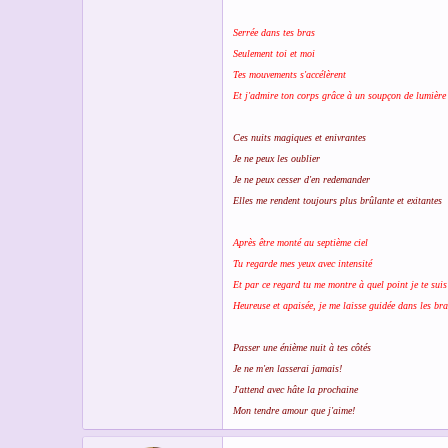
Serrée dans tes bras
Seulement toi et moi
Tes mouvements s'accélèrent
Et j'admire ton corps grâce à un soupçon de lumière
Ces nuits magiques et enivrantes
Je ne peux les oublier
Je ne peux cesser d'en redemander
Elles me rendent toujours plus brûlante et exitantes
Après être monté au septième ciel
Tu regarde mes yeux avec intensité
Et par ce regard tu me montre à quel point je te suis 
Heureuse et apaisée, je me laisse guidée dans les br
Passer une énième nuit à tes côtés
Je ne m'en lasserai jamais!
J'attend avec hâte la prochaine
Mon tendre amour que j'aime!