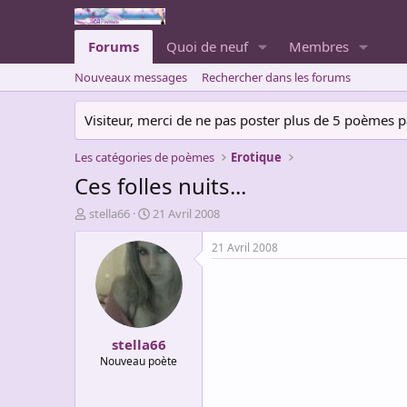
Forums
Quoi de neuf
Membres
Nouveaux messages
Rechercher dans les forums
Visiteur, merci de ne pas poster plus de 5 poèmes par 
Les catégories de poèmes
Erotique
Ces folles nuits...
A
D
stella66
21 Avril 2008
u
a
t
t
21 Avril 2008
e
e
u
d
r
e
d
d
e
é
stella66
l
b
a
u
Nouveau poète
d
t
i