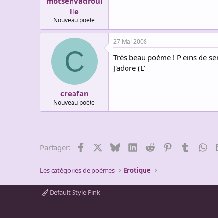
motsenvadroui
lle
Nouveau poète
27 Mai 2008
C
Très beau poème ! Pleins de se
J'adore (L'
creafan
Nouveau poète
Facebook
X
Bluesky
LinkedIn
Reddit
Pinterest
Tumblr
Wh
Partager:
Les catégories de poèmes
Erotique
Default Style Pink