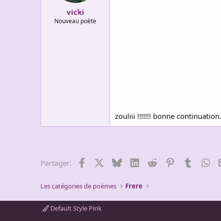
vicki
Nouveau poète
zouliii !!!!!!! bonne continuation
Facebook
X
Bluesky
LinkedIn
Reddit
Pinterest
Tumblr
Wh
Partager:
Les catégories de poèmes
Frere
Default Style Pink