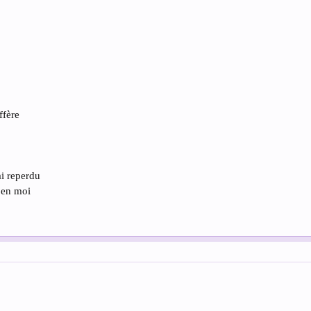
ffère
ai reperdu
 en moi