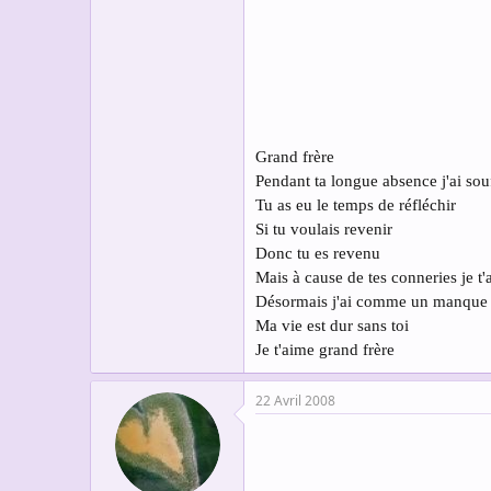
s
c
u
s
s
i
o
n
Grand frère
Pendant ta longue absence j'ai sou
Tu as eu le temps de réfléchir
Si tu voulais revenir
Donc tu es revenu
Mais à cause de tes conneries je t'
Désormais j'ai comme un manque
Ma vie est dur sans toi
Je t'aime grand frère
22 Avril 2008