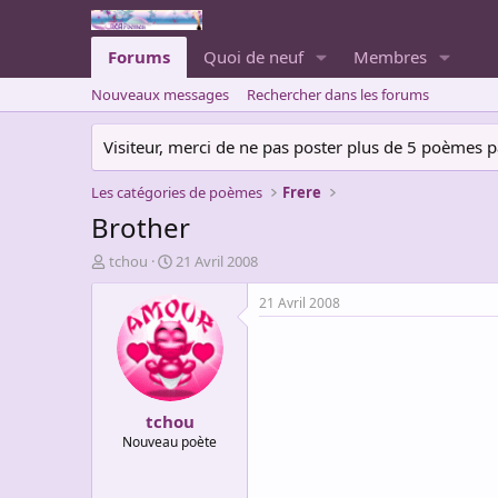
Forums
Quoi de neuf
Membres
Nouveaux messages
Rechercher dans les forums
Visiteur, merci de ne pas poster plus de 5 poèmes par 
Les catégories de poèmes
Frere
Brother
A
D
tchou
21 Avril 2008
u
a
t
t
21 Avril 2008
e
e
u
d
r
e
d
d
e
é
tchou
l
b
a
u
Nouveau poète
d
t
i