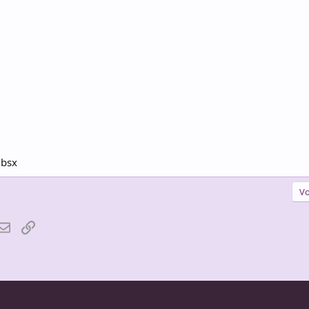
.bsx
Vo
atsApp
Email
Lien