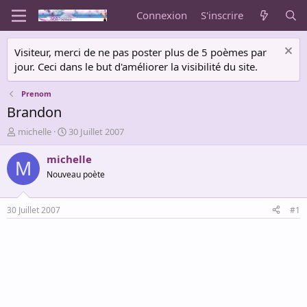
Connexion
S'inscrire
Visiteur, merci de ne pas poster plus de 5 poèmes par
jour. Ceci dans le but d'améliorer la visibilité du site.
Prenom
Brandon
A
D
michelle
30 Juillet 2007
u
a
t
t
michelle
M
e
e
Nouveau poète
u
d
r
e
d
d
30 Juillet 2007
#1
e
é
l
b
a
u
d
t
i
s
c
u