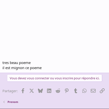
tres beau poeme
il est mignon ce poeme
Vous devez vous connecter ou vous inscrire pour répondre ici.
Facebook
X
Bluesky
LinkedIn
Reddit
Pinterest
Tumblr
WhatsApp
Email
Li
Partager:
Prenom