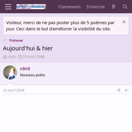
Connexion
S'inscrire
Visiteur, merci de ne pas poster plus de 5 poèmes par
jour. Ceci dans le but d'améliorer la visibilité du site.
Tristesse
Aujourd'hui & hier
A
D
c0c0
23 Avril 2008
u
a
t
t
c0c0
e
e
Nouveau poète
u
d
r
e
d
d
23 Avril 2008
#1
e
é
l
b
a
u
d
t
i
s
c
u