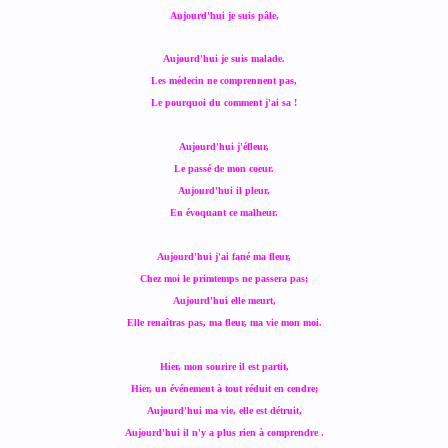
Aujourd'hui je suis pâle,
Aujourd'hui je suis malade.
Les médecin ne comprennent pas,
Le pourquoi du comment j'ai sa !
Aujourd'hui j'éfleur,
Le passé de mon coeur.
Aujourd'hui il pleur,
En évoquant ce malheur.
Aujourd'hui j'ai fané ma fleur,
Chez moi le primtemps ne passera pas;
Aujourd'hui elle meurt,
Elle renaîtras pas, ma fleur, ma vie mon moi.
Hier, mon sourire il est partit,
Hier, un événement à tout réduit en cendre;
Aujourd'hui ma vie, elle est détruit,
Aujourd'hui il n'y a plus rien à comprendre .