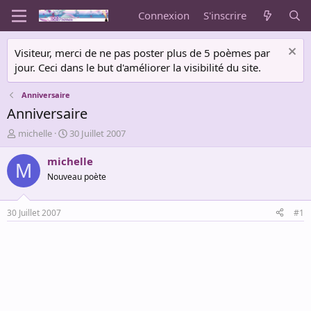
Connexion
S'inscrire
Visiteur, merci de ne pas poster plus de 5 poèmes par
jour. Ceci dans le but d'améliorer la visibilité du site.
Anniversaire
Anniversaire
A
D
michelle
30 Juillet 2007
u
a
t
t
michelle
M
e
e
Nouveau poète
u
d
r
e
d
d
30 Juillet 2007
#1
e
é
l
b
a
u
d
t
i
s
c
u