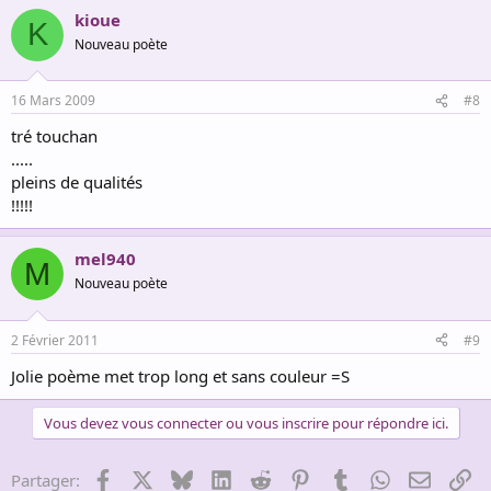
kioue
K
Nouveau poète
16 Mars 2009
#8
tré touchan
.....
pleins de qualités
!!!!!
mel940
M
Nouveau poète
2 Février 2011
#9
Jolie poème met trop long et sans couleur =S
Vous devez vous connecter ou vous inscrire pour répondre ici.
Facebook
X
Bluesky
LinkedIn
Reddit
Pinterest
Tumblr
WhatsApp
Email
Li
Partager: