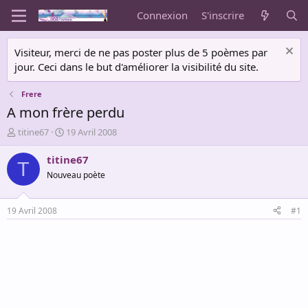
Connexion
S'inscrire
Visiteur, merci de ne pas poster plus de 5 poèmes par
jour. Ceci dans le but d'améliorer la visibilité du site.
Frere
A mon frère perdu
A
D
titine67
19 Avril 2008
u
a
t
t
titine67
T
e
e
Nouveau poète
u
d
r
e
d
d
19 Avril 2008
#1
e
é
l
b
a
u
d
t
i
s
c
u