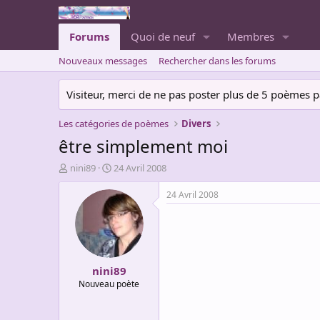
Forums
Quoi de neuf
Membres
Nouveaux messages
Rechercher dans les forums
Visiteur, merci de ne pas poster plus de 5 poèmes par 
Les catégories de poèmes
Divers
être simplement moi
A
D
nini89
24 Avril 2008
u
a
t
t
24 Avril 2008
e
e
u
d
r
e
d
d
e
é
nini89
l
b
a
u
Nouveau poète
d
t
i