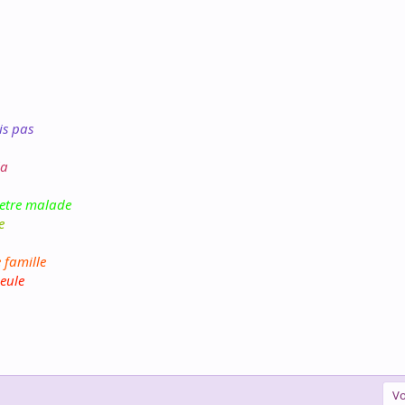
i
s
p
a
s
a
e
t
r
e
m
a
l
a
d
e
e
e
f
a
m
i
l
l
e
e
u
l
e
Vo